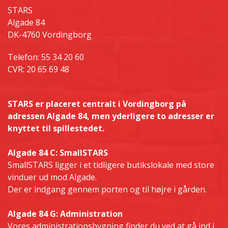
STARS
​Algade 84
DK-4760 Vordingborg
Telefon: 55 34 20 60
CVR: 20 65 69 48
STARS er placeret centralt i Vordingborg på
adressen Algade 84, men yderligere to adresser er
knyttet til spillestedet.
Algade 84 C: SmallSTARS
SmallSTARS ligger i et tidligere butikslokale med store
vinduer ud mod Algade.
Der er indgang gennem porten og til højre i gården.
Algade 84 G: Administration
Vores administrationsbygning finder du ved at gå ind i