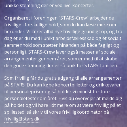
unikke stemning der er ved live-koncerter.
Organiseret i foreningen ”STARS-Crew” arbejder de
frivillige i forskellige hold, som du kan læse mere om
herunder. Vi lærer altid nye frivillige grundigt op, og fra
dag ét er du med i unikt arbejdsfællesskab og et socialt
sammenhold som støtter hinanden på både fagligt og
personligt. STARS-Crew laver også masser af sociale
arrangementer gennem året, som er med til at skabe
den gode stemning der er så unik for STARS-familien.
Som frivillig får du gratis adgang til alle arrangementer
på STARS. Du kan købe koncertbilletter og drikkevarer
til personalepriser og så holder vi mindst to store
personalefester om året. Hvis du overvejer at melde dig
på holdet og vil høre lidt mere om at være frivillig på et
spillested, så skriv til vores frivilligkoordinator på
frivillig@stars.dk