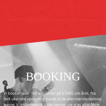
BOOKING
Vi booker over 100 koncerter på STARS om året, fra
helt ukendte upcoming bands til de allerstørste danske
navne. Vi elsker musik, i alle genrer, og vi er altid åbne