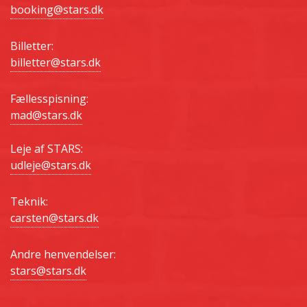
booking@stars.dk
Billetter:
billetter@stars.dk
Fællesspisning:
mad@stars.dk
Leje af STARS:
udleje@stars.dk
Teknik:
carsten@stars.dk
Andre henvendelser:
stars@stars.dk