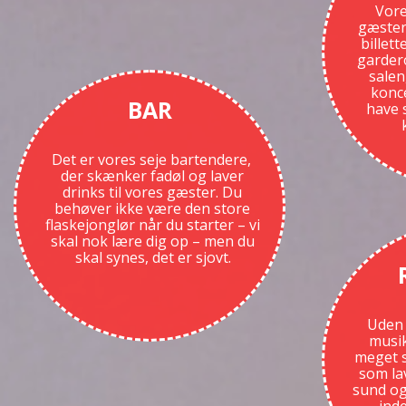
Vore
gæster
billett
gardero
salen
konce
BAR
have 
Det er vores seje bartendere,
der skænker fadøl og laver
drinks til vores gæster. Du
behøver ikke være den store
flaskejonglør når du starter – vi
skal nok lære dig op – men du
skal synes, det er sjovt.
Uden 
musik
meget s
som la
sund og