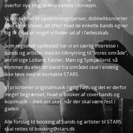
overfor nye ting, vi ikke kendte i forvejen.
Vi booker ind til opvarmningstjanser, dobbeltkoncerter
eller egne shows, alt efter hvad de enkelte bands egner
sig til – det er noget vi finder ud af i fællesskab.
Som regionalt spillested har vi en særlig interesse i
bands og artister med en tilknytning til ”vores område”,
det vil sige Lolland, Falster, Møn og Sydsjælland, så
kommer du eller dit band fra området skal I endelig
ikke tøve med at kontakte STARS.
Vi prioriterer originalmusik rigtig højt, og det er derfor
meget begrænset, hvad vi booker af coverbands og
kopimusik – men det sker, når der skal være fest i
gaden.
Alle forslag til booking af bands og artister til STARS
skal rettes til
booking@stars.dk