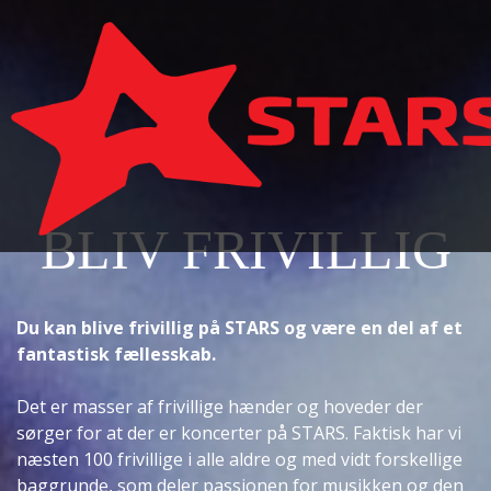
Gå til hovedindhold
BLIV FRIVILLIG
Du kan blive frivillig på STARS og være en del af et
fantastisk fællesskab.
Det er masser af frivillige hænder og hoveder der
sørger for at der er koncerter på STARS. Faktisk har vi
næsten 100 frivillige i alle aldre og med vidt forskellige
baggrunde, som deler passionen for musikken og den