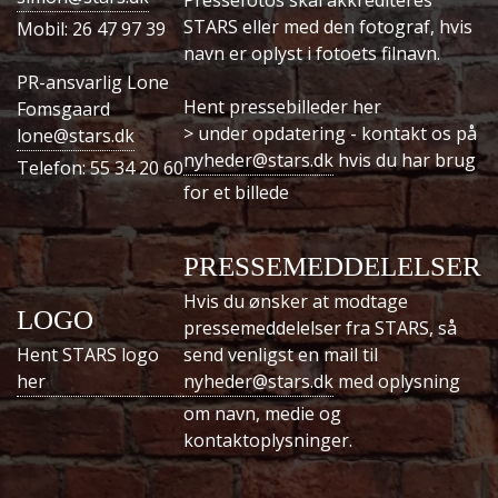
STARS eller med den fotograf, hvis
Mobil: 26 47 97 39
navn er oplyst i fotoets filnavn.
PR-ansvarlig Lone
Hent pressebilleder her
Fomsgaard
> under opdatering - kontakt os på
lone@stars.dk
nyheder@stars.dk
hvis du har brug
Telefon: 55 34 20 60
for et billede
PRESSEMEDDELELSER
Hvis du ønsker at modtage
LOGO
pressemeddelelser fra STARS, så
Hent STARS logo
send venligst en mail til
her
nyheder@stars.dk
med oplysning
om navn, medie og
kontaktoplysninger.