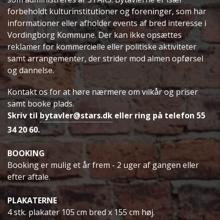
forbeholdt kulturinstitutioner og foreninger, som har
informationer eller afholder events af bred interesse i
Vordingborg Kommune. Der kan ikke opsættes
reklamer for kommercielle eller politiske aktiviteter
samt arrangementer, der strider mod almen opførsel
og dannelse.
Kontakt os for at høre nærmere om vilkår og priser
samt booke plads.
Skriv til
bytavler@stars.dk
eller ring på telefon 55
34 20 60.
BOOKING
Booking er mulig et år frem - 2 uger af gangen eller
efter aftale.
PLAKATERNE
4 stk. plakater 105 cm bred x 155 cm høj.