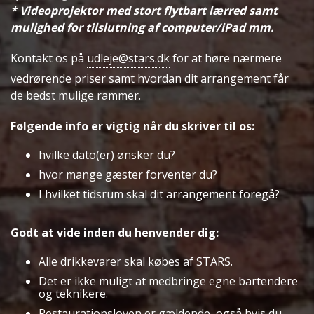
* Videoprojektor med stort flytbart lærred samt
mulighed for tilslutning af computer/iPad mm.
Kontakt os på
udleje@stars.dk
for at høre nærmere
vedrørende priser samt hvordan dit arrangement får
de bedst mulige rammer.
Følgende info er vigtig når du skriver til os:
hvilke dato(er) ønsker du?
hvor mange gæster forventer du?
I hvilket tidsrum skal dit arrangement foregå?
Godt at vide inden du henvender dig:
Alle drikkevarer skal købes af STARS.
Det er ikke muligt at medbringe egne bartendere
og teknikere.
Restaurationsloven er gældende, også hvis du