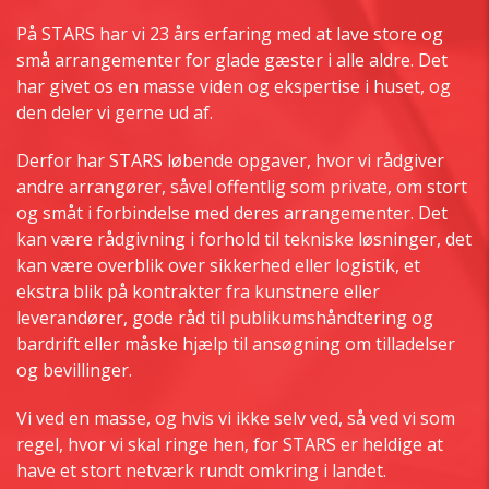
På STARS har vi 23 års erfaring med at lave store og
små arrangementer for glade gæster i alle aldre. Det
har givet os en masse viden og ekspertise i huset, og
den deler vi gerne ud af.
Derfor har STARS løbende opgaver, hvor vi rådgiver
andre arrangører, såvel offentlig som private, om stort
og småt i forbindelse med deres arrangementer. Det
kan være rådgivning i forhold til tekniske løsninger, det
kan være overblik over sikkerhed eller logistik, et
ekstra blik på kontrakter fra kunstnere eller
leverandører, gode råd til publikumshåndtering og
bardrift eller måske hjælp til ansøgning om tilladelser
og bevillinger.
Vi ved en masse, og hvis vi ikke selv ved, så ved vi som
regel, hvor vi skal ringe hen, for STARS er heldige at
have et stort netværk rundt omkring i landet.