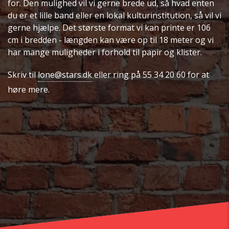
for.
Den mulighed vil vi gerne brede ud, så hvad enten
du er et lille band eller en lokal kulturinstitution
, så vil vi
gerne hjælpe.
Det største format vi kan printe er 106
cm i bredden - længden kan være op til 18 meter og vi
har mange muligheder i forhold til papir og klister.
Skriv til
lone@stars.dk
eller ring på 55 34 20 60 for at
høre mere.