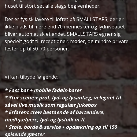
huset til stort set alle slags begivenheder.
Der er fysisk lavere til loftet på SMALLSTARS, der er
ikke plads til mere end 70 mennesker og lydniveauet
bliver automatisk et andet. SMALLSTARS egner sig
specielt godt til receptioner, møder, og mindre private
fester op til 50-70 personer.
Vi kan tilbyde følgende:
* Fast bar + mobile fadøls-barer
* Stor scene + prof. lyd- og lysanlæg, velegnet til
såvel live musik som regulær jukebox
* Erfarent crew bestående af bartendere,
medhjælpere, lyd- og lysfolk m.fl.
* Stole, borde & service + opdækning op til 150
spisende gæster