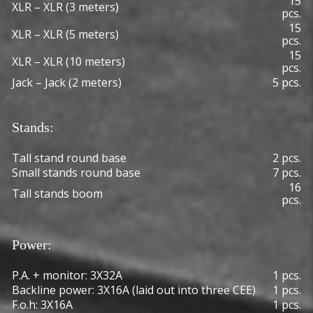
15
XLR – XLR (3 meters)
pcs.
15
XLR – XLR (5 meters)
pcs.
15
XLR – XLR (10 meters)
pcs.
Jack – Jack (2 meters)
5 pcs.
Stands:
Tall stand round base
2 pcs.
Small stands round base
7 pcs.
16
Tall stands boom
pcs.
Power:
P.A. + monitor: 3X32A
1 pcs.
Backline power: 3X16A (laid out into three CEE)
1 pcs.
F.o.h: 3X16A
1 pcs.