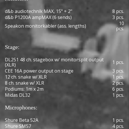
d&b audiotechnik MAX, 15" + 2"
8 pcs.
d&b P1200A ampMAX (6 sends)
3 pcs.
10
Speakon monitorkabler (ass. lengths)
pcs.
Stage:
DL251 48 ch. stagebox w/ monitorsplit output
1 pcs.
(XLR)
CEE 16A power output on stage
3 pcs.
12 ch. snake w/ XLR
1 pcs.
8 ch. snake w/ XLR
2 pcs.
Podiums: 1m x 2m
6 pcs.
Midas DL32
1 pcs.
Microphones:
Shure Beta 52A
1 pcs.
Shure SM57
4 pcs.