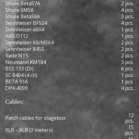
Shure Beta57A
2 pcs.
Shure SM58
4 pcs.
Shure Beta58A
3 pcs.
Sennheiser BF504
4 pcs.
Sennheiser e604
1 pcs.
AKG D112
1 pcs.
Sennheiser K6/ME64
2 pcs.
Sennheiser 845S
2 pcs.
Røde NT5
2 pcs.
Neumann KM184
3 pcs.
BSS 133 (DI)
6 pcs.
SC 8404 (4 ch)
1 pcs.
BETA 91A
1 pcs.
DPA 4099
4 pcs.
Cables:
12
Patch cables for stagebox
pcs.
15
XLR – XLR (2 meters)
pcs.