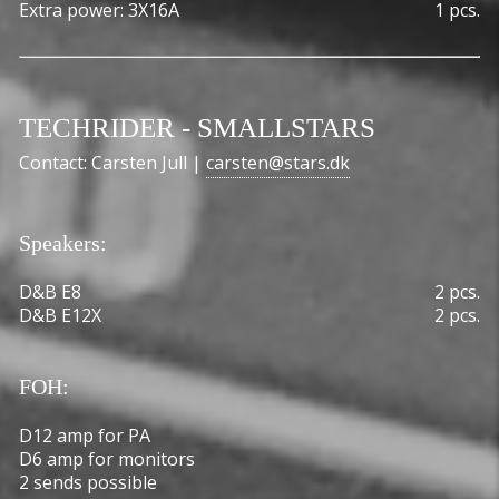
Extra power: 3X16A
1 pcs.
TECHRIDER - SMALLSTARS
Contact: Carsten Jull |
carsten@stars.dk
Speakers:
D&B E8
2 pcs.
D&B E12X
2 pcs.
FOH:
D12 amp for PA
D6 amp for monitors
2 sends possible