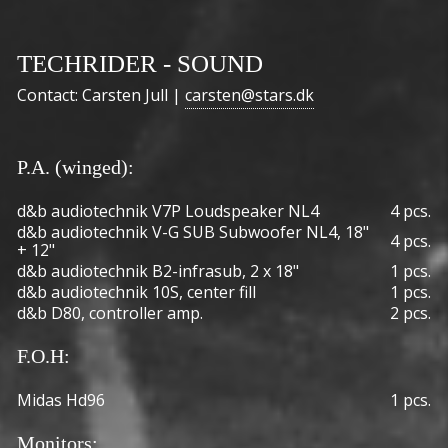
TECHRIDER - SOUND
Contact: Carsten Jull |
carsten@stars.dk
P.A. (winged):
d&b audiotechnik V7P Loudspeaker NL4
4 pcs.
d&b audiotechnik V-G SUB Subwoofer NL4, 18"
4 pcs.
+ 12"
d&b audiotechnik B2-infrasub, 2 x 18"
1 pcs.
d&b audiotechnik 10S, center fill
1 pcs.
d&b D80, controller amp.
2 pcs.
F.O.H:
Midas Hd96
1 pcs.
Monitors: