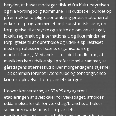
betyder, at huset modtager tilskud fra Kulturstyrelsen
og fra Vordingborg Kommune. Tilskuddet er bundet op
på en række forpligtelser omkring præsentationen af
et koncertprogram med et højt kunstnerisk sigte, en
forpligtelse til at styrke og støtte op om vækstlaget,
lokalt, regionalt og internationalt, og ikke mindst, en
forpligtelse til at opretholde og udvikle spillestedet
med en professionel scene, organisation og
markedsføring. Med andre ord – det handler om, at
musikken kan udvikle sig i professionelle rammer, at
gårsdagens stjerneskud bliver morgendagens stjerner
– alt sammen forenet i værdifulde og toneangivende
koncertoplevelser for oplandets borgere.
Udover koncerterne, er STARS engageret i
etableringen af øvelokaler for vækstlaget, afholder
uddannelsesforløb for vækstlag/branche, afholder
seminarer/workshops for oplandets
musikere/branche, samarbejder med gymnasier og