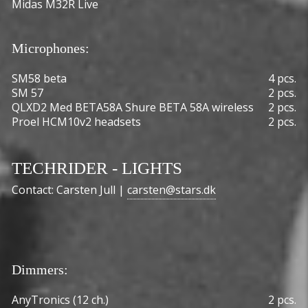
Midas M32R Live
Microphones:
SM58 beta
4 pcs.
SM 57
2 pcs.
QLXD2 Med BETA58A Shure BETA 58A wireless
2 pcs.
Proel HCM10v2 headsets
2 pcs.
TECHRIDER - LIGHTS
Contact: Carsten Jull |
carsten@stars.dk
Dimmers:
AnyTronics (12 ch.)
2 pcs.